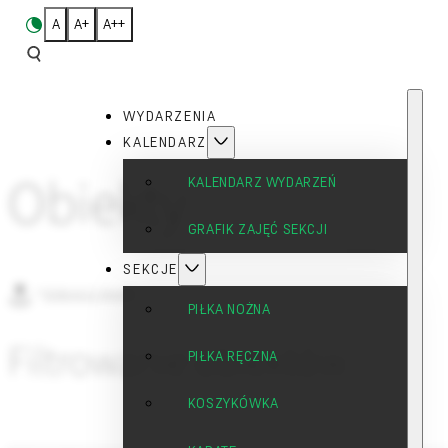
A
A+
A++
WYDARZENIA
KALENDARZ
Obiekty
KALENDARZ WYDARZEŃ
GRAFIK ZAJĘĆ SEKCJI
SEKCJE
ZOBACZ MAPĘ
PIŁKA NOŻNA
Filtrowanie obiektów
PIŁKA RĘCZNA
KOSZYKÓWKA