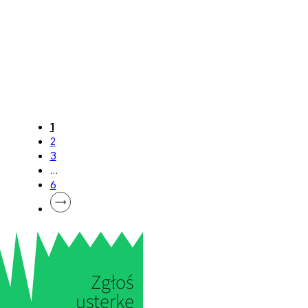
1
2
3
…
6
Zgłoś
usterkę