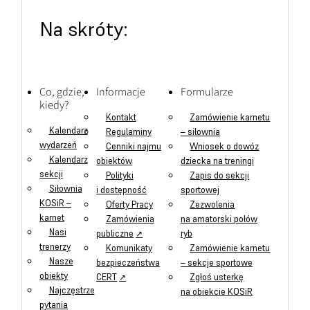
Na skróty:
Co, gdzie,
Informacje
Formularze
kiedy?
Kontakt
Zamówienie karnetu
Kalendarz
Regulaminy
– siłownia
wydarzeń
Cenniki najmu
Wniosek o dowóz
Kalendarz
obiektów
dziecka na treningi
sekcji
Polityki
Zapis do sekcji
Siłownia
i dostępność
sportowej
KOSiR –
Oferty Pracy
Zezwolenia
karnet
Zamówienia
na amatorski połów
Nasi
publiczne
ryb
trenerzy
Komunikaty
Zamówienie karnetu
Nasze
bezpieczeństwa
– sekcje sportowe
obiekty
CERT
Zgłoś usterkę
Najczęstrze
na obiekcie KOSiR
pytania