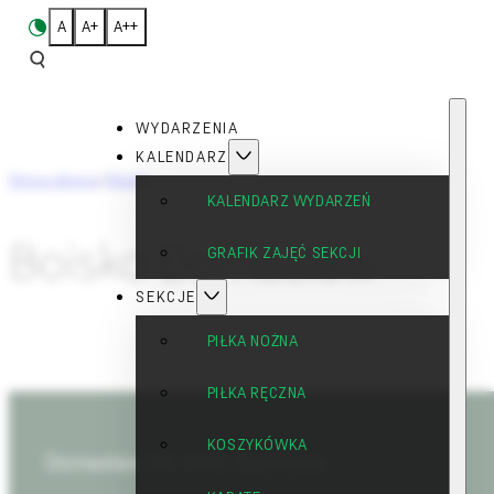
A
A+
A++
WYDARZENIA
KALENDARZ
Strona główna
/
Obiekty
KALENDARZ WYDARZEŃ
Boisko Domasław
GRAFIK ZAJĘĆ SEKCJI
SEKCJE
PIŁKA NOŻNA
PIŁKA RĘCZNA
KOSZYKÓWKA
Domasław 55-040, Sportowa