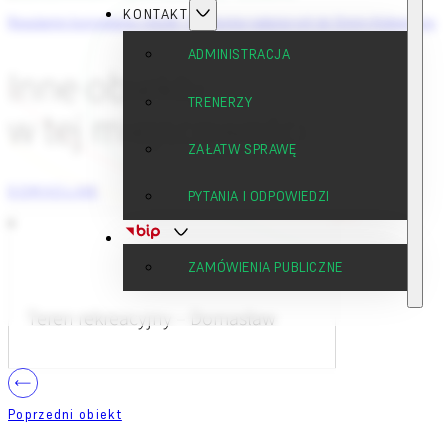
KONTAKT
Regulamin korzystania z boisk i stadionów należących do Gminy Kobierzyce
ADMINISTRACJA
Inne obiekty
TRENERZY
w tej miejscowości
ZAŁATW SPRAWĘ
DOMASŁAW
PYTANIA I ODPOWIEDZI
ZAMÓWIENIA PUBLICZNE
Teren rekreacyjny – Domasław
Poprzedni obiekt