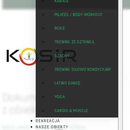
KARATE
PILATES / BODY WORKOUT
BOKS
TRENING ZE SZTANGĄ
SZACHY
TRENING SIŁOWO KONDYCYJNY
LATINO DANCE
Dokumenty powiązane
YOGA
z obiektem
CARDIO & MUSCLE
REKREACJA
NASZE OBIEKTY
REGULAMINY, FORMULARZE, CENNIKI