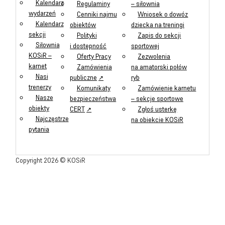
Kalendarz
Regulaminy
– siłownia
wydarzeń
Cenniki najmu
Wniosek o dowóz
Kalendarz
obiektów
dziecka na treningi
sekcji
Polityki
Zapis do sekcji
Siłownia
i dostępność
sportowej
KOSiR –
Oferty Pracy
Zezwolenia
karnet
Zamówienia
na amatorski połów
Nasi
publiczne
ryb
trenerzy
Komunikaty
Zamówienie karnetu
Nasze
bezpieczeństwa
– sekcje sportowe
obiekty
CERT
Zgłoś usterkę
Najczęstrze
na obiekcie KOSiR
pytania
Copyright 2026 © KOSiR